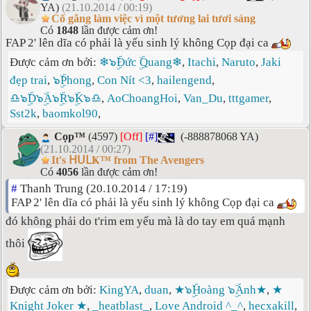
YA)
(21.10.2014 / 00:19)
Cố gắng làm việc vì một tương lai tươi sáng
Có
1848
lần được cảm ơn!
FAP 2' lên dĩa có phải là yếu sinh lý không Cọp đại ca
Được cảm ơn bởi:
❄๖ۣۜĐức ۣۜQuang❄
,
Itachi
,
Naruto
,
Jaki
đẹp trai
,
๖ۣۜPhong
,
Con Nít <3
,
hailengend
,
♎๖ۣۜD๖ۣۜA๖ۣۜR๖ۣۜK๖♎
,
AoChoangHoi
,
Van_Du
,
tttgamer
,
Sst2k
,
baomkol90
,
Cọp™
(4597)
[Off]
[#]
(-888878068 YA)
(21.10.2014 / 00:27)
It's ᕼᑌᒪҜ™ from The Avengers
Có
4056
lần được cảm ơn!
#
Thanh Trung (20.10.2014 / 17:19)
FAP 2' lên dĩa có phải là yếu sinh lý không Cọp đại ca
đó không phải do t'rim em yếu mà là do tay em quá mạnh
thôi
Được cảm ơn bởi:
KingYA
,
duan
,
★๖ۣۜHoàng ๖ۣۜAnh★
,
★
Knight Joker ★
,
_heatblast_
,
Love Android ^_^
,
hecxakill
,