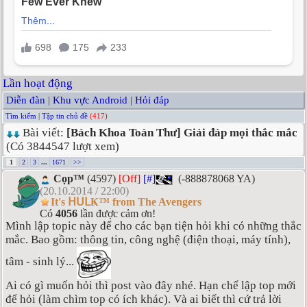
Lần hoạt động
Diễn đàn
|
Khu vực Android
|
Hỏi đáp
Tìm kiếm
|
Tập tin chủ đề
(417)
Bài viết:
[Bách Khoa Toàn Thư] Giải đáp mọi thắc mắc
(Có 3844547 lượt xem)
1
2
3
...
1671
>>
Cọp™
(4597)
[Off]
[#]
(-888878068 YA)
(20.10.2014 / 22:00)
It's ᕼᑌᒪҜ™ from The Avengers
Có
4056
lần được cảm ơn!
Mình lập topic này để cho các bạn tiện hỏi khi có những thắc
mắc. Bao gồm: thông tin, công nghệ (điện thoại, máy tính),
tâm - sinh lý...
Ai có gì muốn hỏi thì post vào đây nhé. Hạn chế lập top mới
để hỏi (làm chìm top có ích khác). Và ai biết thì cứ trả lời