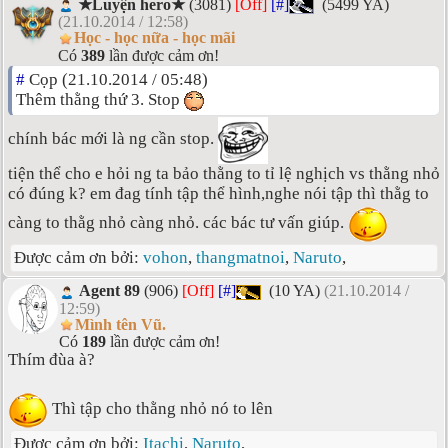
★Luyện hero★
(3081)
[Off]
[#]
(5499 YA)
(21.10.2014 / 12:58)
Học - học nữa - học mãi
Có
389
lần được cảm ơn!
#
Cọp (21.10.2014 / 05:48)
Thêm thằng thứ 3. Stop
chính bác mới là ng cần stop.
tiện thể cho e hỏi ng ta bảo thằng to tỉ lệ nghịch vs thằng nhỏ
có đúng k? em đag tính tập thể hình,nghe nói tập thì thằg to
càng to thằg nhỏ càng nhỏ. các bác tư vấn giúp.
Được cảm ơn bởi:
vohon
,
thangmatnoi
,
Naruto
,
Agent 89
(906)
[Off]
[#]
(10 YA)
(21.10.2014 /
12:59)
Mình tên Vũ.
Có
189
lần được cảm ơn!
Thím đùa à?
Thì tập cho thằng nhỏ nó to lên
Được cảm ơn bởi:
Itachi
,
Naruto
,