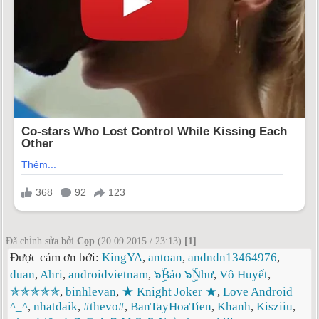
Đã chỉnh sửa bởi
Cọp
(20.09.2015 / 23:13)
[1]
Được cảm ơn bởi:
KingYA
,
antoan
,
andndn13464976
,
duan
,
Ahri
,
androidvietnam
,
๖ۣۜBảo ๖ۣۜNhư
,
Vô Huyết
,
✯✯✯✯✯
,
binhlevan
,
★ Knight Joker ★
,
Love Android
^_^
,
nhatdaik
,
#thevo#
,
BanTayHoaTien
,
Khanh
,
Kisziiu
,