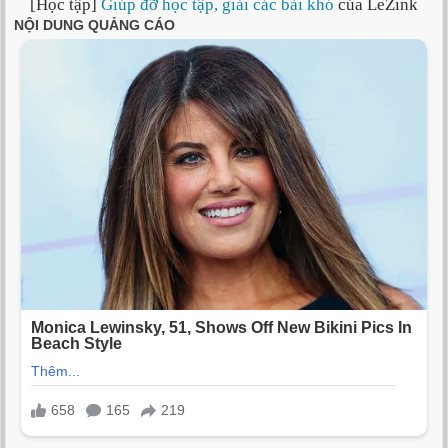
[Học tập]
Giúp đỡ học tập, giải các bài khó
của LeZink