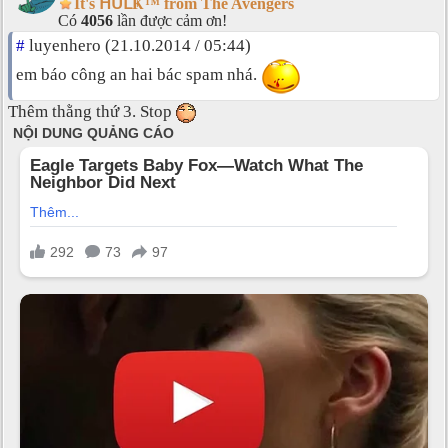
It's ᕼᑌᒪҜ™ from The Avengers
Có
4056
lần được cảm ơn!
#
luyenhero (21.10.2014 / 05:44)
em báo công an hai bác spam nhá.
Thêm thằng thứ 3. Stop