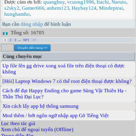
Được cảm ơn bởi:
quanghuy
,
vcuong1996
,
Itachi
,
Naruto
,
s2sky2
,
Gamer666
,
anhem123
,
Hayhay124
,
Mindeptrai
,
hunghamho
,
Bạn cần
đăng nhập
để bình luận
Tổng số: 16705
1
2
3
...
1671
>>
Cùng chuyên mục
Up file lên gg drive xong xoá file trên điện thoại có được
không
[Hỏi] Laptop Windows 7 có thể root điện thoại được không?
Cách để đạt Happy Ending cho game Sủng Vật Thiên Hạ -
Thần Thú Đại Lục?
Xin cách lấy app hệ thống samsung
Mod thêm / bớt ngôn ngữ nhập app Gõ Tiếng Việt
Lọc theo tác giả
Xem chủ để ngoại tuyến (Offline)
Trong diễn đàn