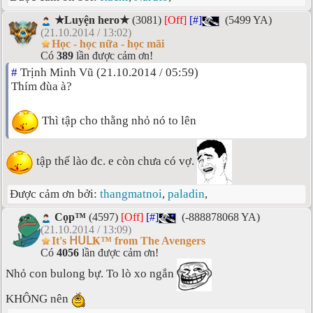
★Luyện hero★
(3081)
[Off]
[#]
(5499 YA)
(21.10.2014 / 13:02)
Học - học nữa - học mãi
Có
389
lần được cảm ơn!
#
Trịnh Minh Vũ (21.10.2014 / 05:59)
Thím đùa à?
Thì tập cho thằng nhỏ nó to lên
tập thế lào đc. e còn chưa có vợ.
Được cảm ơn bởi:
thangmatnoi
,
paladin
,
Cọp™
(4597)
[Off]
[#]
(-888878068 YA)
(21.10.2014 / 13:09)
It's ᕼᑌᒪҜ™ from The Avengers
Có
4056
lần được cảm ơn!
Nhỏ con bulong bự. To lò xo ngắn
KHÔNG nên