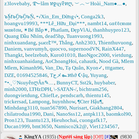
z3lovebaby
,
࿐lâm ทջųƴễทღ
,
︶︿︶Hoài_Nam●﹏●
,
๖ۣۜM๖ۣۜO๖ۣۜO๖ۣۜN
,
•√Xin_Em_Đừng√•
,
Conga2k3
,
hoangvu19993
,
***Lê_Hữu_Đại***
,
nambt14
,
ɢαℓℓєяιαи
мαяℓσи
,
✴Bé Bắp✴
,
Phatlam
,
ĐẹpVìAi
,
thanhhuypro123
,
Quang Đầu Nhím
,
dead5hp
,
Tuanvuong1993
,
ninhxuandang
,
ʂωεεէ™
,
Thắng
,
Anh2303
,
Thienthuvuong
,
Daniem
,
vanvumyh
,
quocvo
,
supernoodVN
,
RainX447
,
Thangkt
,
beelzebub
,
Kuro01010
,
BaoNgoc2000
,
vietdung
,
ninhxuanhaidang
,
AoChoangHoi
,
cahautk
,
Nood Gà
,
Mlem
Mlem
,
Kimanh96
,
Van_Du
,
Tạ Quân
,
Kyon✓
,
tttgamer
,
DZE
,
01694525846
,
Tحメ๛ทɦớ ☪ậų
,
Yuyang
,
*•.¸♡NԍuyễnღÂn✎﹏
,
BunnyCT
,
Sst2k
,
huybaber
,
minh2000
,
LTHzDPH
,
\-SATAN-/
,
bichtram256
,
duongvietdung
,
ChiefLe
,
pendscarh
,
thientu145
,
trickersad
,
Lampong
,
huynhhow
,
¶Cter Hậu¶
,
Minhdang3110
,
tuan567890
,
Nurisart
,
Giakhang2804
,
chilatrodua1990
,
Dani
,
NanoSss12
,
antpk113
,
baomkol90
,
Pron123
,
Tuantu123
,
Hieuhochai
,
cuongafk17
,
Ducan1999
,
bmt3650
,
Namisco2k2@
,
Viet1234567
,
KingYA
(1935) (
Người sáng lập
)
[Off]
[#]
(9830