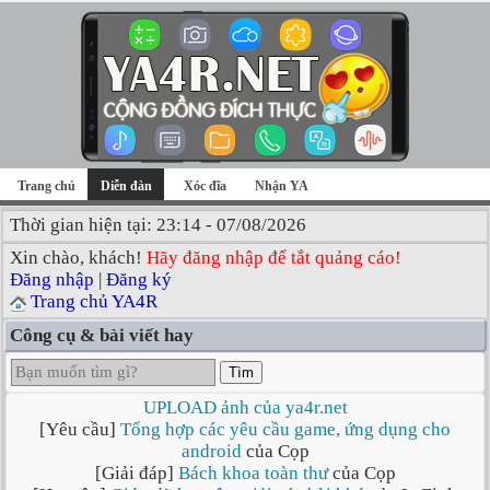
Trang chủ
Diễn đàn
Xóc đĩa
Nhận YA
Thời gian hiện tại: 23:14 - 07/08/2026
Xin chào, khách!
Hãy đăng nhập để tắt quảng cáo!
Đăng nhập
|
Đăng ký
Trang chủ YA4R
Công cụ & bài viết hay
Tìm
UPLOAD ảnh của ya4r.net
[Yêu cầu]
Tổng hợp các yêu cầu game, ứng dụng cho
android
của Cọp
[Giải đáp]
Bách khoa toàn thư
của Cọp