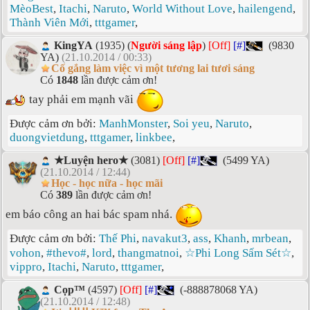
MèoBest
,
Itachi
,
Naruto
,
World Without Love
,
hailengend
,
Thành Viên Mới
,
tttgamer
,
KingYA
(1935) (
Người sáng lập
)
[Off]
[#]
(9830
YA)
(21.10.2014 / 00:33)
Cố gắng làm việc vì một tương lai tươi sáng
Có
1848
lần được cảm ơn!
tay phải em mạnh vãi
Được cảm ơn bởi:
ManhMonster
,
Soi yeu
,
Naruto
,
duongvietdung
,
tttgamer
,
linkbee
,
★Luyện hero★
(3081)
[Off]
[#]
(5499 YA)
(21.10.2014 / 12:44)
Học - học nữa - học mãi
Có
389
lần được cảm ơn!
em báo công an hai bác spam nhá.
Được cảm ơn bởi:
Thế Phi
,
navakut3
,
ass
,
Khanh
,
mrbean
,
vohon
,
#thevo#
,
lord
,
thangmatnoi
,
☆Phi Long Sấm Sét☆
,
vippro
,
Itachi
,
Naruto
,
tttgamer
,
Cọp™
(4597)
[Off]
[#]
(-888878068 YA)
(21.10.2014 / 12:48)