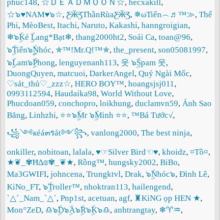
phuc148
,
☆ＤＥＡＤＭＯＯＮ☆
,
hecxakill
,
☆๖♥NAM♥๖☆
,
Ƹ̴Ӂ̴ƷThầnRùaƸ̴Ӂ̴Ʒ
,
✵ωTiến︵♬™≫
,
Thế
Phi
,
MèoBest
,
Itachi
,
Naruto
,
Kakashi
,
hanngroigian
,
❄๖ۣۜKẻ ۣۜLang*Bạt❄
,
thang2000ht2
,
Soái Ca
,
toan@96
,
๖ۣۜTiến๖ۣۣۣۣۜNhóc
,
✯™!Mr.Q!™✯
,
the_present
,
son05081997
,
๖ۣۜLam๖ۣۜPhong
,
lenguyenanh113
,
웃 ๖ۣۜSpam 웃
,
DuongQuyen
,
matcuoi
,
DarkerAngel
,
Quý Ngài Mốc
,
♡sát_thủ♡_zzz☆
,
HERO BOY™
,
hoangsjsj011
,
0993112594
,
Haudaika98
,
World Without Love
,
Phucdoan059
,
conchopro
,
loikhung
,
duclamvn59
,
Ánh Sao
Băng
,
Linhzhi
,
⭐⭐๖ۣۜMr ๖ۣۜMinh ⭐⭐
,
™Bá Tước√
,
꧁༺кẻá๓รát༻꧂
,
vanlong2000
,
The best ninja
,
onkiller
,
nobitoan
,
lalala
,
♥☞Silver Bird☜♥
,
khoidz
,
¤Tồ¤
,
★❦_✾Ħ∆₪✾_❦★
,
Rồng™
,
hungsky2002
,
BiBo
,
Ma3GWIFI
,
johncena
,
Trungktvl
,
Drak
,
๖ۣۜNhóc๖
,
Đình Lê
,
KiNo_FT
,
๖ۣۜTroller™
,
nhoktran113
,
hailengend
,
ˋ△ˊ_Nam_ˋ△ˊ
,
Pnp1st
,
acetuan
,
agf
,
♜KiNG ọp HEN ★
,
Mon°ZeD
,
♎๖ۣۜD๖ۣۜA๖ۣۜR๖ۣۜK๖♎
,
anhtrangtay
,
❄♈♒
,