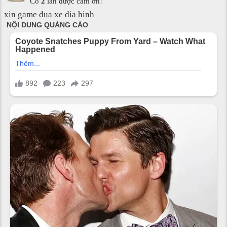
Có
2
lần được cảm ơn!
xin game dua xe dia hinh