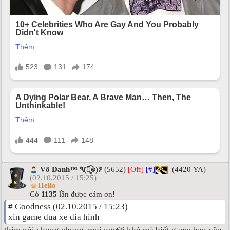
Vô Danh™ ٩(͡๏̮͡๏)۶
(5652)
[Off]
[#]
(4420 YA)
(02.10.2015 / 15:25)
Hello
Có
1135
lần được cảm ơn!
#
Goodness (02.10.2015 / 15:23)
xin game dua xe dia hinh