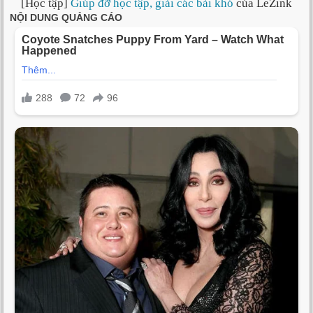
[Học tập]
Giúp đỡ học tập, giải các bài khó
của LeZink