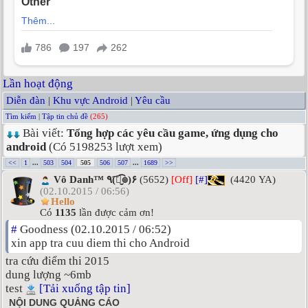
Lần hoạt động
Diễn đàn
|
Khu vực Android
|
Yêu cầu
Tìm kiếm
|
Tập tin chủ đề
(265)
Bài viết:
Tổng hợp các yêu cầu game, ứng dụng cho
android
(Có 5198253 lượt xem)
<<
1
...
503
504
505
506
507
...
1689
>>
Vô Danh™ ٩(͡๏̮͡๏)۶
(5652)
[Off]
[#]
(4420 YA)
(02.10.2015 / 06:56)
Hello
Có
1135
lần được cảm ơn!
#
Goodness (02.10.2015 / 06:52)
xin app tra cuu diem thi cho Android
tra cứu điểm thi 2015
dung lượng ~6mb
test
[Tải xuống tập tin]