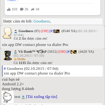
Được cảm ơn bởi:
Goodness
,
Goodness
(85)
[Off]
[#]
(8540 YA)
(02.10.2015 /
07:04)
Có
2
lần được cảm ơn!
xin app DW contact phone va dialer Pro
Vô Danh™ ٩(͡๏̮͡๏)۶
(5652)
[Off]
[#]
(4420 YA)
(02.10.2015 / 07:10)
Hello
Có
1135
lần được cảm ơn!
#
Goodness (02.10.2015 / 07:04)
xin app DW contact phone va dialer Pro
cuả bạn nè
Android 2.2+
dung lượng 8.44mb
test
[Tải xuống tập tin]