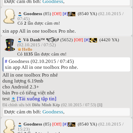
Được cảm ơn bởi:
Goodness
,
Goodness
(85)
[Off]
[#]
(8540 YA)
(02.10.2015 /
07:45)
Có
2
lần được cảm ơn!
xin app All in one toolbox Pro nhe.
Vô Danh™ ٩(͡๏̮͡๏)۶
(5652)
[Off]
[#]
(4420 YA)
(02.10.2015 / 07:52)
Hello
Có
1135
lần được cảm ơn!
#
Goodness (02.10.2015 / 07:45)
xin app All in one toolbox Pro nhe.
All in one toolbox Pro nhé
dung lượng 6.19mb
cho Android 2.3+
bản Pro có tiếng việt nhé
test
[Tải xuống tập tin]
Đã chỉnh sửa bởi
Điểu Minh Kép
(02.10.2015 / 07:53)
[1]
Được cảm ơn bởi:
Goodness
,
Goodness
(85)
[Off]
[#]
(8540 YA)
(02.10.2015 /
15:23)