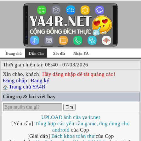
Trang chủ
Diễn đàn
Xóc đĩa
Nhận YA
Thời gian hiện tại: 08:40 - 07/08/2026
Xin chào, khách!
Hãy đăng nhập để tắt quảng cáo!
Đăng nhập
|
Đăng ký
Trang chủ YA4R
Công cụ & bài viết hay
Tìm
UPLOAD ảnh của ya4r.net
[Yêu cầu]
Tổng hợp các yêu cầu game, ứng dụng cho
android
của Cọp
[Giải đáp]
Bách khoa toàn thư
của Cọp