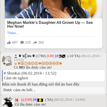
☬ ๖ۣۜCừu ☬
(1780)
[Off]
[#]
(-10 YA)
(06.02.2016 /
13:53)
☬ⓑⓛⓐⓒⓚ❖ⓢⓗⓔⓔⓟ☬
Có
883
lần được cảm ơn!
#
ShinKai (06.02.2016 / 13:52)
Cảm ơn nghen
Bấm nút thank đi bạn.đừng nói thế.ăn ban đấy
Được cảm ơn bởi:
,
()
[Off]
[#]
( YA)
(06.02.2016 / 14:00)
Có
lần được cảm ơn!