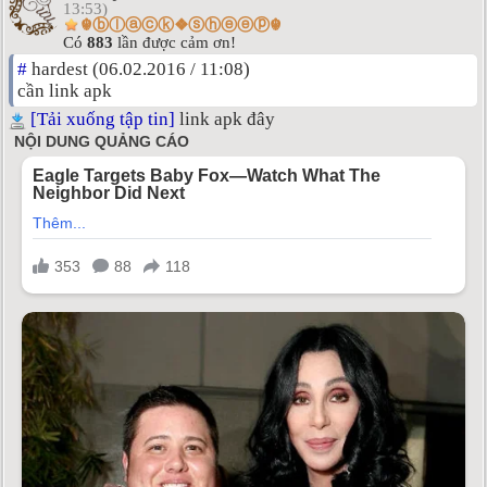
13:53)
☬ⓑⓛⓐⓒⓚ❖ⓢⓗⓔⓔⓟ☬
Có
883
lần được cảm ơn!
#
hardest (06.02.2016 / 11:08)
cần link apk
[Tải xuống tập tin]
link apk đây