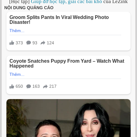
[Học tập]
Giúp đỡ học tập, giải các bài khó
của LeZink