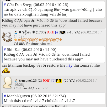
#
Cừu Đen &reg; (06.02.2016 / 10:26)
Tải apk về cài đặt->bật mạng lên->vào game->đồng ý cho
nó tải data.xong(nên dùng wifi để tải)
Không được bạn ơi! Vào nó để là "download failed because
you may not have purchased this app"
☬ ๖ۣۜCừu ☬
(1780)
[Off]
[#]
(-10 YA)
(06.02.2016 /
14:52)
☬ⓑⓛⓐⓒⓚ❖ⓢⓗⓔⓔⓟ☬
Có
883
lần được cảm ơn!
#
ShinKai (06.02.2016 / 14:00)
Không được bạn ơi! Vào nó để là "download failed
because you may not have purchased this app"
cài titanium backup về rồi restore file
này
thử xem.rất nhẹ
trucpro123
(2)
[Off]
[#]
(20 YA)
(06.02.2016 /
16:28)
Có
0
lần được cảm ơn!
#
ManhNguyen (05.02.2016 / 21:34)
Mình thấy có mỗi v1.17 chứ đâu có v1.1.7
v1.17 cũng được.Cho mình xin link tải