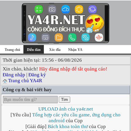
Trang chủ
Diễn đàn
Xóc đĩa
Nhận YA
Thời gian hiện tại: 15:56 - 06/08/2026
Xin chào, khách!
Hãy đăng nhập để tắt quảng cáo!
Đăng nhập
|
Đăng ký
Trang chủ YA4R
Công cụ & bài viết hay
Tìm
UPLOAD ảnh của ya4r.net
[Yêu cầu]
Tổng hợp các yêu cầu game, ứng dụng cho
android
của Cọp
[Giải đáp]
Bách khoa toàn thư
của Cọp