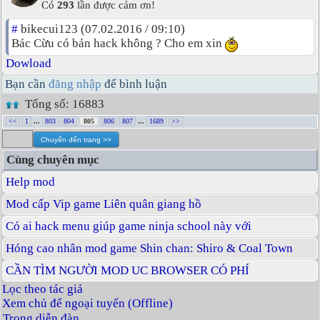
Có
293
lần được cảm ơn!
#
bikecui123 (07.02.2016 / 09:10)
Bác Cừu có bản hack không ? Cho em xin
Dowload
Bạn cần
đăng nhập
để bình luận
Tổng số: 16883
<<
1
...
803
804
805
806
807
...
1689
>>
Cùng chuyên mục
Help mod
Mod cấp Vip game Liên quân giang hồ
Có ai hack menu giúp game ninja school này với
Hóng cao nhân mod game Shin chan: Shiro & Coal Town
CẦN TÌM NGƯỜI MOD UC BROWSER CÓ PHÍ
Lọc theo tác giả
Xem chủ để ngoại tuyến (Offline)
Trong diễn đàn