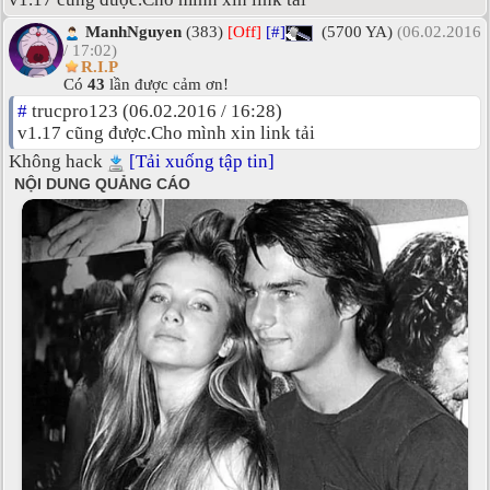
ManhNguyen
(383)
[Off]
[#]
(5700 YA)
(06.02.2016
/ 17:02)
R.I.P
Có
43
lần được cảm ơn!
#
trucpro123 (06.02.2016 / 16:28)
v1.17 cũng được.Cho mình xin link tải
Không hack
[Tải xuống tập tin]