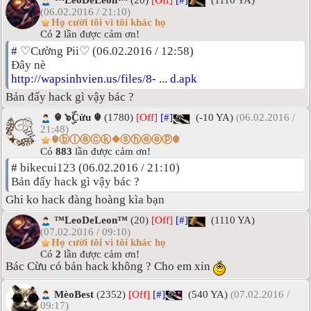
™LeoDeLeon™
(20)
[Off]
[#]
(1110 YA)
(06.02.2016 / 21:10)
Họ cười tôi vì tôi khác họ
Có
2
lần được cảm ơn!
#
♡Cường Pii♡ (06.02.2016 / 12:58)
Đây nè
http://wapsinhvien.us/files/8- ... d.apk
Bản đấy hack gì vậy bác ?
☬ ๖ۣۜCừu ☬
(1780)
[Off]
[#]
(-10 YA)
(06.02.2016 /
21:48)
☬ⓑⓛⓐⓒⓚ❖ⓢⓗⓔⓔⓟ☬
Có
883
lần được cảm ơn!
#
bikecui123 (06.02.2016 / 21:10)
Bản đấy hack gì vậy bác ?
Ghi ko hack đàng hoàng kìa bạn
™LeoDeLeon™
(20)
[Off]
[#]
(1110 YA)
(07.02.2016 / 09:10)
Họ cười tôi vì tôi khác họ
Có
2
lần được cảm ơn!
Bác Cừu có bản hack không ? Cho em xin
MèoBest
(2352)
[Off]
[#]
(540 YA)
(07.02.2016 /
09:17)