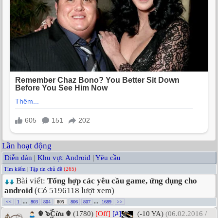
Lần hoạt động
Diễn đàn
|
Khu vực Android
|
Yêu cầu
Tìm kiếm
|
Tập tin chủ đề
(265)
Bài viết:
Tổng hợp các yêu cầu game, ứng dụng cho
android
(Có 5196118 lượt xem)
<<
1
...
803
804
805
806
807
...
1689
>>
☬ ๖ۣۜCừu ☬
(1780)
[Off]
[#]
(-10 YA)
(06.02.2016 /