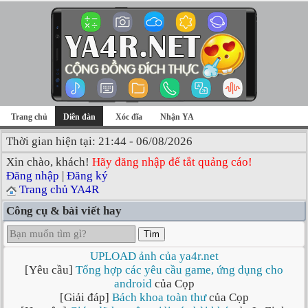
Trang chủ
Diễn đàn
Xóc đĩa
Nhận YA
Thời gian hiện tại: 21:44 - 06/08/2026
Xin chào, khách!
Hãy đăng nhập để tắt quảng cáo!
Đăng nhập
|
Đăng ký
Trang chủ YA4R
Công cụ & bài viết hay
Tìm
UPLOAD ảnh của ya4r.net
[Yêu cầu]
Tổng hợp các yêu cầu game, ứng dụng cho
android
của Cọp
[Giải đáp]
Bách khoa toàn thư
của Cọp