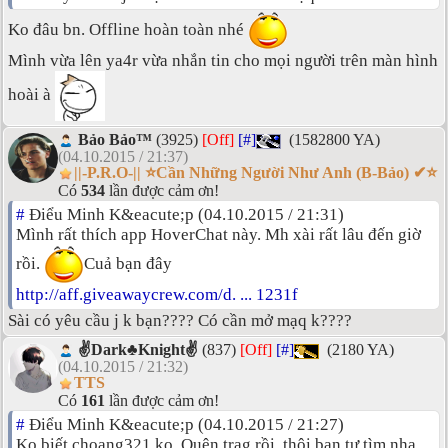
Ko đâu bn. Offline hoàn toàn nhé
Mình vừa lên ya4r vừa nhắn tin cho mọi người trên màn hình
hoài à
Bảo Bảo™
(3925)
[Off]
[#]
(1582800 YA)
(04.10.2015 / 21:37)
||-P.R.O-|| ⭐Cần Những Người Như Anh (B-Bảo) ✔⭐
Có
534
lần được cảm ơn!
#
Điểu Minh K&eacute;p (04.10.2015 / 21:31)
Mình rất thích app HoverChat này. Mh xài rất lâu đến giờ
rồi.
Cuả bạn đây
http://aff.giveawaycrew.com/d. ... 1231f
Sài có yêu cầu j k bạn???? Có cần mở mạq k????
✌Dark♣Knight✌
(837)
[Off]
[#]
(2180 YA)
(04.10.2015 / 21:32)
TTS
Có
161
lần được cảm ơn!
#
Điểu Minh K&eacute;p (04.10.2015 / 21:27)
Ko biết choang321 ko. Quên trag rồi .thôi bạn tự tìm nha.