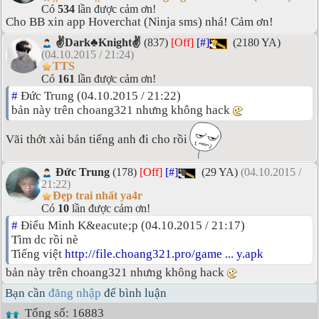
Có
534
lần được cảm ơn!
Cho BB xin app Hoverchat (Ninja sms) nhá! Cảm ơn!
✌Dark♣Knight✌
(837)
[Off]
[#]
(2180 YA)
(04.10.2015 / 21:24)
TTS
Có
161
lần được cảm ơn!
#
Đức Trung (04.10.2015 / 21:22)
bản này trên choang321 nhưng không hack
Vãi thớt xài bản tiếng anh đi cho rồi
Đức Trung
(178)
[Off]
[#]
(29 YA)
(04.10.2015 /
21:22)
Đẹp trai nhất ya4r
Có
10
lần được cảm ơn!
#
Điểu Minh K&eacute;p (04.10.2015 / 21:17)
Tìm dc rồi nè
Tiếng việt
http://file.choang321.pro/game ... y.apk
bản này trên choang321 nhưng không hack
Bạn cần
đăng nhập
để bình luận
Tổng số: 16883