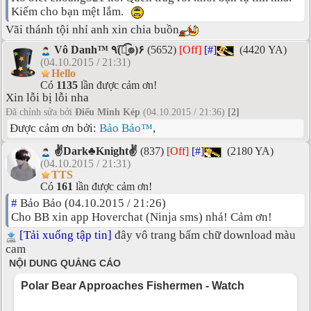
Kiếm cho bạn mệt lắm.
Vãi thánh tội nhỉ anh xin chia buồn
Vô Danh™ ٩(͡๏̮͡๏)۶
(5652)
[Off]
[#]
(4420 YA)
(04.10.2015 / 21:31)
Hello
Có
1135
lần được cảm ơn!
Xin lỗi bị lỗi nha
Đã chỉnh sửa bởi
Điểu Minh Kép
(04.10.2015 / 21:36)
[2]
Được cảm ơn bởi:
Bảo Bảo™
,
✌Dark♣Knight✌
(837)
[Off]
[#]
(2180 YA)
(04.10.2015 / 21:31)
TTS
Có
161
lần được cảm ơn!
#
Bảo Bảo (04.10.2015 / 21:26)
Cho BB xin app Hoverchat (Ninja sms) nhá! Cảm ơn!
[Tải xuống tập tin]
đây vô trang bấm chữ download màu
cam