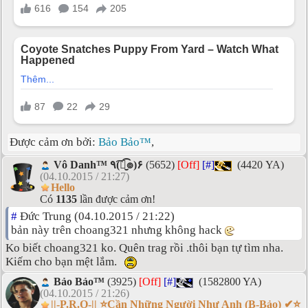
Được cảm ơn bởi:
Bảo Bảo™
,
Vô Danh™ ٩(͡๏̮͡๏)۶
(5652)
[Off]
[#]
(4420 YA)
(04.10.2015 / 21:27)
Hello
Có
1135
lần được cảm ơn!
#
Đức Trung (04.10.2015 / 21:22)
bản này trên choang321 nhưng không hack
Ko biết choang321 ko. Quên trag rồi .thôi bạn tự tìm nha.
Kiếm cho bạn mệt lắm.
Bảo Bảo™
(3925)
[Off]
[#]
(1582800 YA)
(04.10.2015 / 21:26)
||-P.R.O-|| ⭐Cần Những Người Như Anh (B-Bảo) ✔⭐