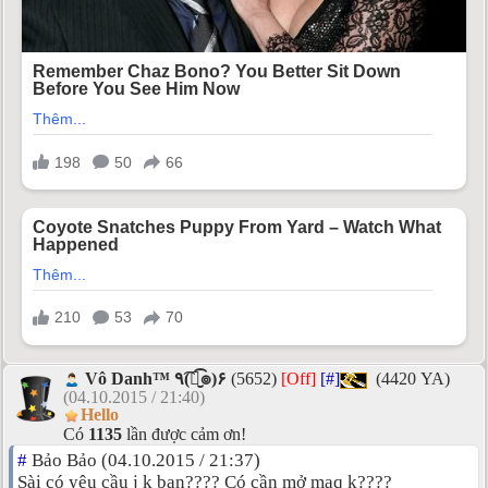
Vô Danh™ ٩(͡๏̮͡๏)۶
(5652)
[Off]
[#]
(4420 YA)
(04.10.2015 / 21:40)
Hello
Có
1135
lần được cảm ơn!
#
Bảo Bảo (04.10.2015 / 21:37)
Sài có yêu cầu j k bạn???? Có cần mở mạq k????