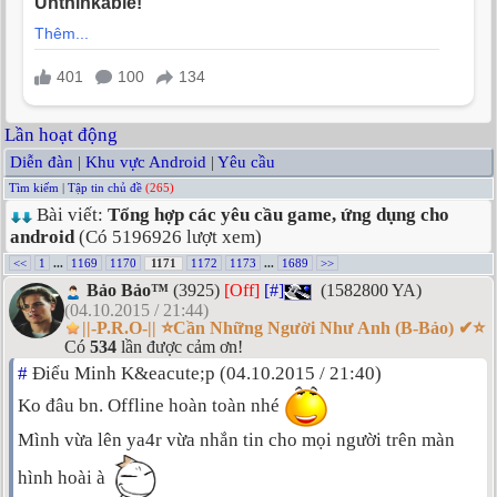
Lần hoạt động
Diễn đàn
|
Khu vực Android
|
Yêu cầu
Tìm kiếm
|
Tập tin chủ đề
(265)
Bài viết:
Tổng hợp các yêu cầu game, ứng dụng cho
android
(Có 5196926 lượt xem)
<<
1
...
1169
1170
1171
1172
1173
...
1689
>>
Bảo Bảo™
(3925)
[Off]
[#]
(1582800 YA)
(04.10.2015 / 21:44)
||-P.R.O-|| ⭐Cần Những Người Như Anh (B-Bảo) ✔⭐
Có
534
lần được cảm ơn!
#
Điểu Minh K&eacute;p (04.10.2015 / 21:40)
Ko đâu bn. Offline hoàn toàn nhé
Mình vừa lên ya4r vừa nhắn tin cho mọi người trên màn
hình hoài à