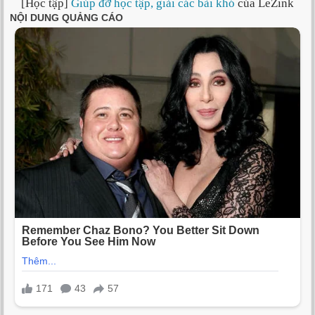
[Học tập]
Giúp đỡ học tập, giải các bài khó
của LeZink