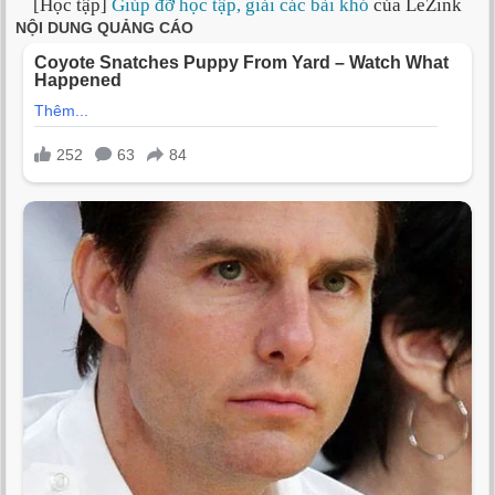
[Học tập]
Giúp đỡ học tập, giải các bài khó
của LeZink