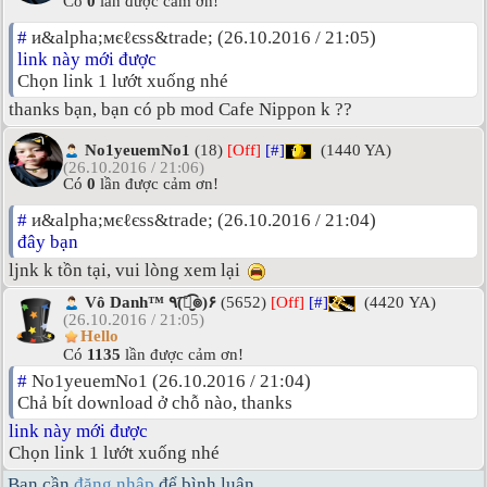
Có
0
lần được cảm ơn!
#
и&alpha;мєℓєѕѕ&trade; (26.10.2016 / 21:05)
link này mới được
Chọn link 1 lướt xuống nhé
thanks bạn, bạn có pb mod Cafe Nippon k ??
No1yeuemNo1
(18)
[Off]
[#]
(1440 YA)
(26.10.2016 / 21:06)
Có
0
lần được cảm ơn!
#
и&alpha;мєℓєѕѕ&trade; (26.10.2016 / 21:04)
đây bạn
ljnk k tồn tại, vui lòng xem lại
Vô Danh™ ٩(͡๏̮͡๏)۶
(5652)
[Off]
[#]
(4420 YA)
(26.10.2016 / 21:05)
Hello
Có
1135
lần được cảm ơn!
#
No1yeuemNo1 (26.10.2016 / 21:04)
Chả bít download ở chỗ nào, thanks
link này mới được
Chọn link 1 lướt xuống nhé
Bạn cần
đăng nhập
để bình luận