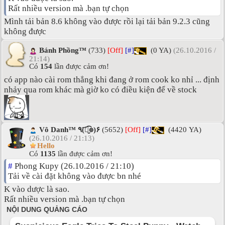
Rất nhiều version mà .bạn tự chọn
Mình tải bản 8.6 không vào được rồi lại tải bản 9.2.3 cũng
không được
Bánh Phồng™
(733)
[Off]
[#]
(0 YA)
(26.10.2016 /
21:14)
Có
154
lần được cảm ơn!
có app nào cài rom thẳng khi đang ở rom cook ko nhỉ ... định
nhảy qua rom khác mà giờ ko có điều kiện để về stock
Vô Danh™ ٩(͡๏̮͡๏)۶
(5652)
[Off]
[#]
(4420 YA)
(26.10.2016 / 21:13)
Hello
Có
1135
lần được cảm ơn!
#
Phong Kupy (26.10.2016 / 21:10)
Tải về cài đặt không vào được bn nhé
K vào dược là sao.
Rất nhiều version mà .bạn tự chọn