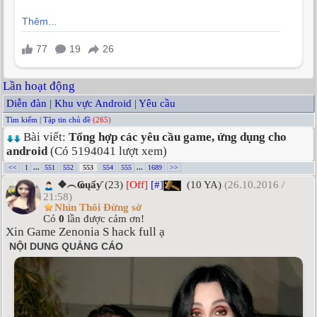
Lần hoạt động
Diễn đàn
|
Khu vực Android
|
Yêu cầu
Tìm kiếm
|
Tập tin chủ đề
(265)
Bài viết:
Tổng hợp các yêu cầu game, ứng dụng cho
android
(Có 5194041 lượt xem)
<<
1
...
551
552
553
554
555
...
1689
>>
❖︵Ҩųẩƴ
(23)
[Off]
[#]
(10 YA)
(26.10.2016 /
21:58)
Nhìn Thôi Đừng sờ
Có
0
lần được cảm ơn!
Xin Game Zenonia S hack full ạ