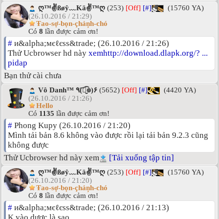
ღ™✌ßøŷ﹏Kä✌™ღ
(253)
[Off]
[#]
(15760 YA)
(26.10.2016 / 21:29)
Ŧao-sợ-bọn-çhảņh-chó
Có
8
lần được cảm ơn!
#
и&alpha;мєℓєѕѕ&trade; (26.10.2016 / 21:26)
Thử Ucbrowser hd này
xemhttp://download.dlapk.org/? ...
pidap
Bạn thử cài chưa
Vô Danh™ ٩(͡๏̮͡๏)۶
(5652)
[Off]
[#]
(4420 YA)
(26.10.2016 / 21:26)
Hello
Có
1135
lần được cảm ơn!
#
Phong Kupy (26.10.2016 / 21:20)
Mình tải bản 8.6 không vào được rồi lại tải bản 9.2.3 cũng
không được
Thử Ucbrowser hd này xem
[Tải xuống tập tin]
ღ™✌ßøŷ﹏Kä✌™ღ
(253)
[Off]
[#]
(15760 YA)
(26.10.2016 / 21:20)
Ŧao-sợ-bọn-çhảņh-chó
Có
8
lần được cảm ơn!
#
и&alpha;мєℓєѕѕ&trade; (26.10.2016 / 21:13)
K vào dược là sao.