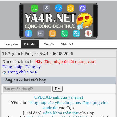
Trang chủ
Diễn đàn
Xóc đĩa
Nhận YA
Thời gian hiện tại: 05:48 - 06/08/2026
Xin chào, khách!
Hãy đăng nhập để tắt quảng cáo!
Đăng nhập
|
Đăng ký
Trang chủ YA4R
Công cụ & bài viết hay
Tìm
UPLOAD ảnh của ya4r.net
[Yêu cầu]
Tổng hợp các yêu cầu game, ứng dụng cho
android
của Cọp
[Giải đáp]
Bách khoa toàn thư
của Cọp