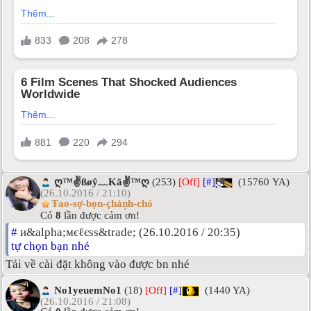
ღ™✌ßøŷ﹏Kä✌™ღ
(253)
[Off]
[#]
(15760 YA)
(26.10.2016 / 21:10)
Ŧao-sợ-bọn-çhảņh-chó
Có
8
lần được cảm ơn!
#
и&alpha;мєℓєѕѕ&trade; (26.10.2016 / 20:35)
tự chọn bạn nhé
Tải về cài đặt không vào được bn nhé
No1yeuemNo1
(18)
[Off]
[#]
(1440 YA)
(26.10.2016 / 21:08)