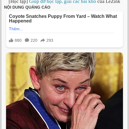
[Học tập]
Giúp đỡ học tập, giải các bài khó
của LeZink