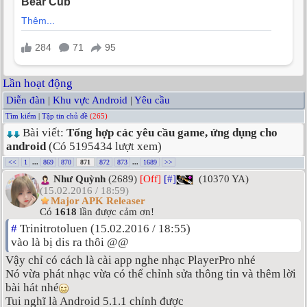
Lần hoạt động
Diễn đàn
|
Khu vực Android
|
Yêu cầu
Tìm kiếm
|
Tập tin chủ đề
(265)
Bài viết:
Tổng hợp các yêu cầu game, ứng dụng cho
android
(Có 5195434 lượt xem)
<<
1
...
869
870
871
872
873
...
1689
>>
Như Quỳnh
(2689)
[Off]
[#]
(10370 YA)
(15.02.2016 / 18:59)
Major APK Releaser
Có
1618
lần được cảm ơn!
#
Trinitrotoluen (15.02.2016 / 18:55)
vào là bị dis ra thôi @@
Vậy chỉ có cách là cài app nghe nhạc PlayerPro nhé
Nó vừa phát nhạc vừa có thể chỉnh sửa thông tin và thêm lời
bài hát nhé
Tui nghĩ là Android 5.1.1 chỉnh được