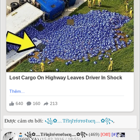
Được cảm ơn bởi:
꧁✿﹏Tŕĭηĭтŕσтσℓυεη﹏✿꧂
,
꧁✿﹏Tŕĭηĭтŕσтσℓυεη﹏✿꧂
(469)
[Off]
[#]
(6600 YA)
(15.02.2016 / 18:55)