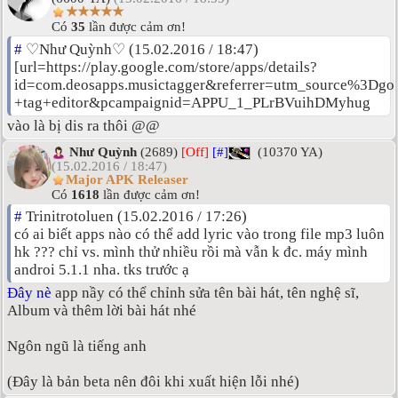
★★★★★
Có
35
lần được cảm ơn!
#
♡Như Quỳnh♡ (15.02.2016 / 18:47)
[url=https://play.google.com/store/apps/details?
id=com.deosapps.musictagger&referrer=utm_source%3D
+tag+editor&pcampaignid=APPU_1_PLrBVuihDMyhug
vào là bị dis ra thôi @@
Như Quỳnh
(2689)
[Off]
[#]
(10370 YA)
(15.02.2016 / 18:47)
Major APK Releaser
Có
1618
lần được cảm ơn!
#
Trinitrotoluen (15.02.2016 / 17:26)
có ai biết apps nào có thể add lyric vào trong file mp3 luôn
hk ??? chỉ vs. mình thử nhiều rồi mà vẫn k đc. máy mình
androi 5.1.1 nha. tks trước ạ
Đây nè
app nầy có thể chỉnh sửa tên bài hát, tên nghệ sĩ,
Album và thêm lời bài hát nhé
Ngôn ngũ là tiếng anh
(Đây là bản beta nên đôi khi xuất hiện lỗi nhé)