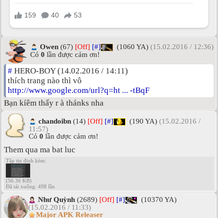
Owen
(67)
[Off]
[#]
(1060 YA)
(15.02.2016 / 12:36)
Có
0
lần được cảm ơn!
#
HERO-BOY (14.02.2016 / 14:11)
thích trang nào thì vô
http://www.google.com/url?q=ht ... -tBqF
Bạn kíêm thấy r à thánks nha
chandoibn
(14)
[Off]
[#]
(190 YA)
(15.02.2016 /
11:57)
Có
0
lần được cảm ơn!
Them qua ma bat luc
Tập tin đính kèm:
(56.36 KB)
Đã tải xuống: 498 lần
Như Quỳnh
(2689)
[Off]
[#]
(10370 YA)
(15.02.2016 / 11:33)
Major APK Releaser