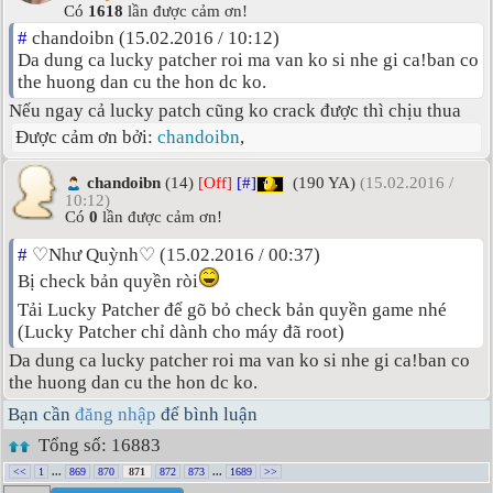
Có
1618
lần được cảm ơn!
#
chandoibn (15.02.2016 / 10:12)
Da dung ca lucky patcher roi ma van ko si nhe gi ca!ban co
the huong dan cu the hon dc ko.
Nếu ngay cả lucky patch cũng ko crack được thì chịu thua
Được cảm ơn bởi:
chandoibn
,
chandoibn
(14)
[Off]
[#]
(190 YA)
(15.02.2016 /
10:12)
Có
0
lần được cảm ơn!
#
♡Như Quỳnh♡ (15.02.2016 / 00:37)
Bị check bản quyền ròi
Tải Lucky Patcher để gõ bỏ check bản quyền game nhé
(Lucky Patcher chỉ dành cho máy đã root)
Da dung ca lucky patcher roi ma van ko si nhe gi ca!ban co
the huong dan cu the hon dc ko.
Bạn cần
đăng nhập
để bình luận
Tổng số: 16883
<<
1
...
869
870
871
872
873
...
1689
>>