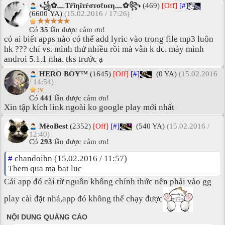
꧁✿﹏Tŕĭηĭтŕσтσℓυεη﹏✿꧂
(469)
[Off]
[#]
(6600 YA)
(15.02.2016 / 17:26)
★★★★★
Có
35
lần được cảm ơn!
có ai biết apps nào có thể add lyric vào trong file mp3 luôn
hk ??? chỉ vs. mình thử nhiều rồi mà vẫn k đc. máy mình
androi 5.1.1 nha. tks trước ạ
HERO BOY™
(1645)
[Off]
[#]
(0 YA)
(15.02.2016
/ 14:54)
:v
Có
441
lần được cảm ơn!
Xin tập kích link ngoài ko google play mới nhất
MèoBest
(2352)
[Off]
[#]
(540 YA)
(15.02.2016 /
12:40)
Có
293
lần được cảm ơn!
#
chandoibn (15.02.2016 / 11:57)
Them qua ma bat luc
Cái app đó cài từ nguồn không chính thức nên phải vào gg
play cài đặt nhá,app đó không thể chạy được