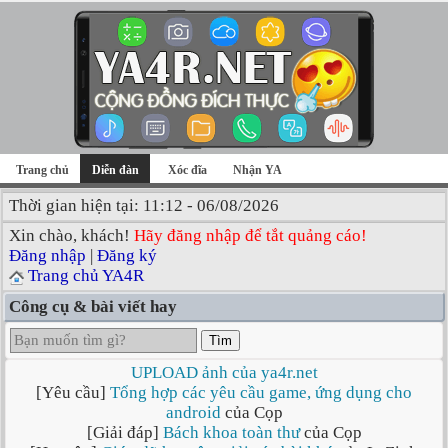
Trang chủ
Diễn đàn
Xóc đĩa
Nhận YA
Thời gian hiện tại: 11:12 - 06/08/2026
Xin chào, khách!
Hãy đăng nhập để tắt quảng cáo!
Đăng nhập
|
Đăng ký
Trang chủ YA4R
Công cụ & bài viết hay
Tìm
UPLOAD ảnh của ya4r.net
[Yêu cầu]
Tổng hợp các yêu cầu game, ứng dụng cho
android
của Cọp
[Giải đáp]
Bách khoa toàn thư
của Cọp