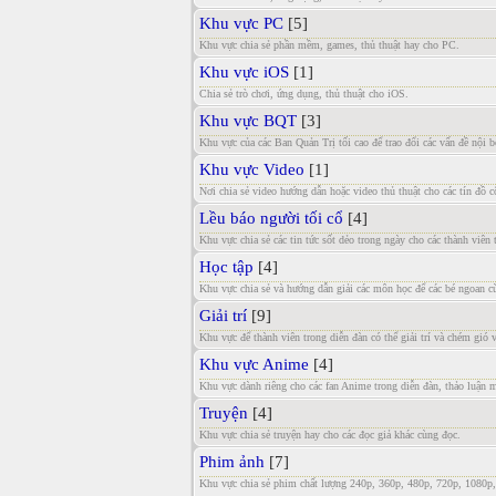
Khu vực PC
[5]
Khu vực chia sẻ phần mềm, games, thủ thuật hay cho PC.
Khu vực iOS
[1]
Chia sẻ trò chơi, ứng dụng, thủ thuật cho iOS.
Khu vực BQT
[3]
Khu vực của các Ban Quản Trị tối cao để trao đổi các vấn đề nội b
Khu vực Video
[1]
Nơi chia sẻ video hướng dẫn hoặc video thủ thuật cho các tín đồ 
Lều báo người tối cổ
[4]
Khu vực chia sẻ các tin tức sốt dẻo trong ngày cho các thành viên 
Học tập
[4]
Khu vực chia sẻ và hướng dẫn giải các môn học để các bé ngoan c
Giải trí
[9]
Khu vực để thành viên trong diễn đàn có thể giải trí và chém gió 
Khu vực Anime
[4]
Khu vực dành riêng cho các fan Anime trong diễn đàn, thảo luận 
Truyện
[4]
Khu vực chia sẻ truyện hay cho các đọc giả khác cùng đọc.
Phim ảnh
[7]
Khu vực chia sẻ phim chất lượng 240p, 360p, 480p, 720p, 1080p,