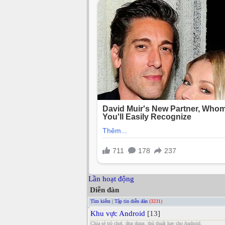
Lần hoạt động
Diễn đàn
Tìm kiếm
|
Tập tin diễn đàn
(3231)
Khu vực Android
[13]
Chia sẻ trò chơi, ứng dụng, thủ thuật hay cho Android.