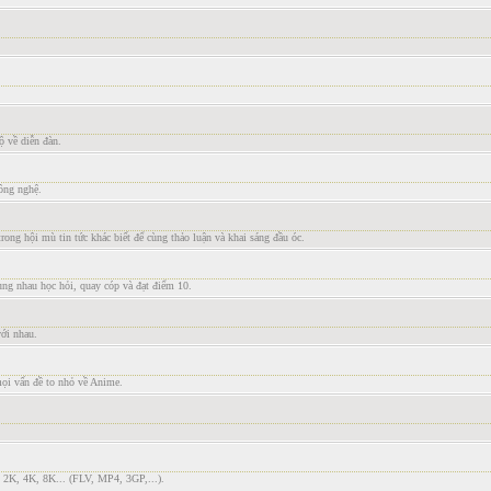
ộ về diễn đàn.
công nghệ.
trong hội mù tin tức khác biết để cùng thảo luận và khai sáng đầu óc.
ùng nhau học hỏi, quay cóp và đạt điểm 10.
với nhau.
mọi vấn đề to nhỏ về Anime.
 2K, 4K, 8K... (FLV, MP4, 3GP,...).